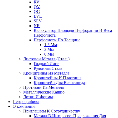
RV
QV
QG
LVL
SEV
NR
Калькулятор Площади Перфорации И Веса
Перфолиста
Перфолисты По Толщине
1.5 Мм
3 Мм
6 Мм
Листовой Металл (сталь)
Гладкий Лист
Рулонная Сталь
Кронштейны Из Металла
Кронштейны И Пластины
Кронштейн Для Велосипеда
Противни Из Металла
Металлические Кашпо
Лотки И Формы
Перфографика
О компании
Приглашаем К Сотрудничеству
Металл В Интерьере. Предложения Для