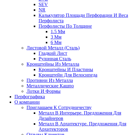
SEV
NR
Калькулятор Площади Перфорации И Веса
Перфолиста
Перфолисты По Толщине
1.5 Мм
3 Мм
6 Мм
Листовой Металл (сталь)
Гладкий Лист
Рулонная Сталь
Кронштейны Из Металла
Кронштейны И Пластины
Кронштейн Для Велосипеда
Противни Из Металла
Металлические Кашпо
Лотки И Формы
Перфографика
О компании
Приглашаем К Сотрудничеству
Металл В Интерьере. Предложения Для
Дизайнеров
Металл В Архитектуре. Предложения Для
Архитекторов
Отзывы Клиентов