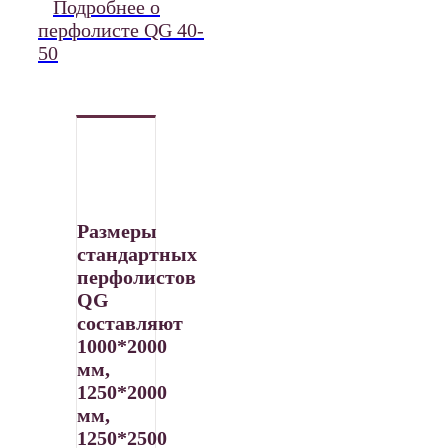
Подробнее о
перфолисте QG 40-
50
Размеры
стандартных
перфолистов
QG
составляют
1000*
2000
мм,
1250
*
2000
мм,
1250
*
2500